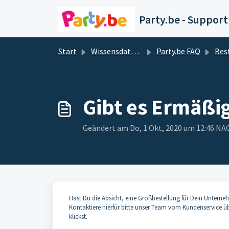
Zum hauptsächlichen Inhalt gehen
Party.be - Support
Start
Wissensdatenbank
Party.be FAQ
Bes
Gibt es Ermäßi
Geändert am Do, 1 Okt, 2020 um 12:46 
Hast Du die Absicht, eine Großbestellung für Dein Unterne
Kontaktiere hierfür bitte unser Team vom Kundenservice üb
klickst.