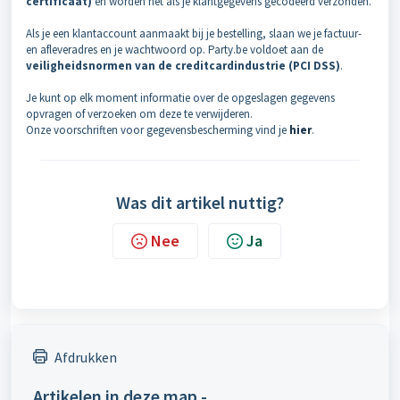
certificaat)
en worden net als je klantgegevens gecodeerd verzonden.
Als je een klantaccount aanmaakt bij je bestelling, slaan we je factuur-
en afleveradres en je wachtwoord op. Party.be voldoet aan de
veiligheidsnormen van de creditcardindustrie (PCI DSS)
.
Je kunt op elk moment informatie over de opgeslagen gegevens
opvragen of verzoeken om deze te verwijderen.
Onze voorschriften voor gegevensbescherming vind je
hier
.
Was dit artikel nuttig?
Nee
Ja
Afdrukken
Artikelen in deze map -